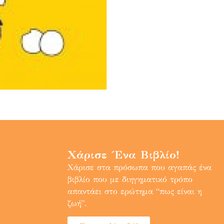
Χάρισε Ένα Βιβλίο!
Χάρισε στα πρόσωπα που αγαπάς ένα
βιβλίο που με διηγηματικό τρόπο
απαντάει στο ερώτημα “πως είναι η
ζωή”.