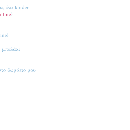
α, ένα kinder
nline
)
ine)
ο μπαλάκι
στο δωμάτιο μου