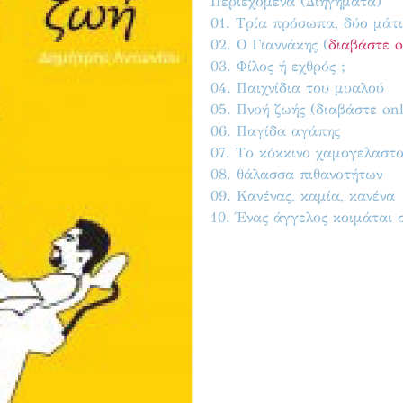
Περιεχόμενα (Διηγήματα)
01. Τρία πρόσωπα, δύο μάτι
02. Ο Γιαννάκης (
διαβάστε o
03. Φίλος ή εχθρός ;
04. Παιχνίδια του μυαλού
05. Πνοή ζωής (διαβάστε onl
06. Παγίδα αγάπης
07. Το κόκκινο χαμογελαστ
08. θάλασσα πιθανοτήτων
09. Κανένας, καμία, κανένα
10. Ένας άγγελος κοιμάται 