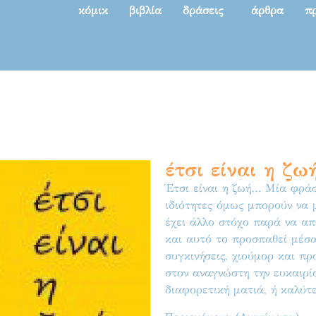
κόμικ
βιβλία
δράσεις
άρθρα
π
έτσι είναι η ζω
Έτσι είναι η ζωή… Μία φράσ
ιδιότητες όμως μπορούν να 
έχει άλλο στόχο παρά να απ
και αυτό το προσπαθεί μέσ
συγκινήσεις, χιούμορ και π
στον αναγνώστη την ευκαιρί
διαφορετική ματιά, ή καλύτ