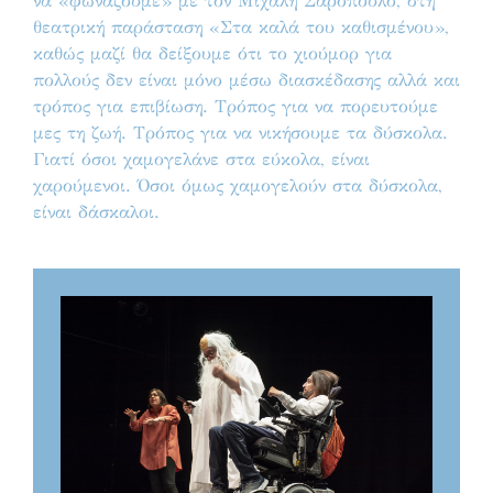
να «φωνάζουμε» με τον Μιχάλη Σαρόπουλο, στη
θεατρική παράσταση «Στα καλά του καθισμένου»,
καθώς μαζί θα δείξουμε ότι το χιούμορ για
πολλούς δεν είναι μόνο μέσω διασκέδασης αλλά και
τρόπος για επιβίωση. Τρόπος για να πορευτούμε
μες τη ζωή. Τρόπος για να νικήσουμε τα δύσκολα.
Γιατί όσοι χαμογελάνε στα εύκολα, είναι
χαρούμενοι. Όσοι όμως χαμογελούν στα δύσκολα,
είναι δάσκαλοι.