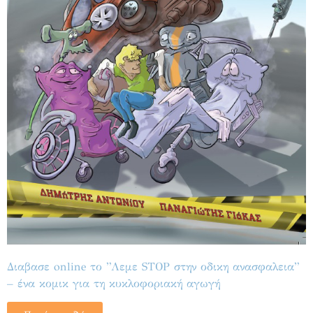
Διαβασε online το ”Λεμε STOP στην οδικη ανασφαλεια”
– ένα κομικ για τη κυκλοφοριακή αγωγή